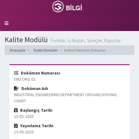
BİLGİ
Toggle
navigation
Kalite Modülü
Formlar, İş Akışları, Süreçler, Raporlar
Anasayfa
Kalite Süreçleri
Kalite Doküman Detayları
Doküman Numarası
END.ORG.01
Doküman Adı
INDUSTRIAL ENGINEERING DEPARTMENT ORGANIZATIONAL
CHART
Başlangıç Tarihi
15-05-2025
Yayınlama Tarihi
15-05-2025