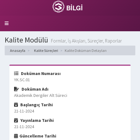
BİLGİ
Toggle
navigation
Kalite Modülü
Formlar, İş Akışları, Süreçler, Raporlar
Anasayfa
Kalite Süreçleri
Kalite Doküman Detayları
Doküman Numarası
YK.SC.01
Doküman Adı
Akademik Dergiler Alt Süreci
Başlangıç Tarihi
21-11-2024
Yayınlama Tarihi
21-11-2024
Güncelleme Tarihi