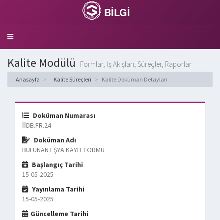
BİLGİ
Toggle
navigation
Kalite Modülü
Formlar, İş Akışları, Süreçler, Raporlar
Anasayfa
Kalite Süreçleri
Kalite Doküman Detayları
Doküman Numarası
İİDB.FR.24
Doküman Adı
BULUNAN EŞYA KAYIT FORMU
Başlangıç Tarihi
15-05-2025
Yayınlama Tarihi
15-05-2025
Güncelleme Tarihi