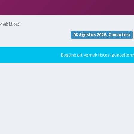
mek Listesi
08 Ağustos 2026, Cumartesi
Bugüne ait yemek listesi güncelleniy