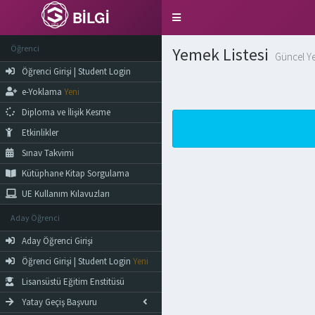
BİLGİ
Toggle
navigation
Öğrenci
Yemek Listesi
Güncel Ye
Öğrenci Girişi | Student Login
e-Yoklama
Yeni
Diploma ve İlişik Kesme
Etkinlikler
Sınav Takvimi
Kütüphane Kitap Sorgulama
UE Kullanım Kılavuzları
Aday Öğrenci
Aday Öğrenci Girişi
Öğrenci Girişi | Student Login
Yeni
Lisansüstü Eğitim Enstitüsü
Yatay Geçiş Başvuru