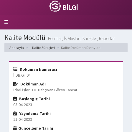
BİLGİ
Toggle
navigation
Kalite Modülü
Formlar, İş Akışları, Süreçler, Raporlar
Anasayfa
Kalite Süreçleri
Kalite Doküman Detayları
Doküman Numarası
İİDB.GT.04
Doküman Adı
İdari İşler D.B. Bahçıvan Görev Tanımı
Başlangıç Tarihi
03-04-2023
Yayınlama Tarihi
11-04-2023
Güncelleme Tarihi