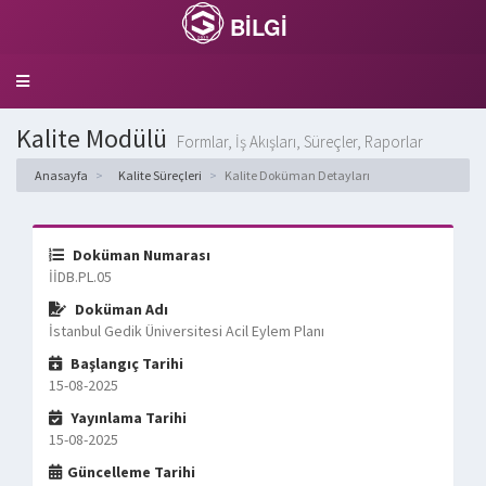
BİLGİ
Toggle
navigation
Kalite Modülü
Formlar, İş Akışları, Süreçler, Raporlar
Anasayfa
Kalite Süreçleri
Kalite Doküman Detayları
Doküman Numarası
İİDB.PL.05
Doküman Adı
İstanbul Gedik Üniversitesi Acil Eylem Planı
Başlangıç Tarihi
15-08-2025
Yayınlama Tarihi
15-08-2025
Güncelleme Tarihi