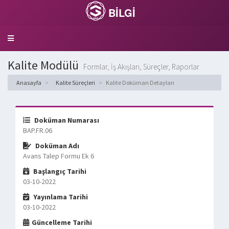
BİLGİ
Toggle
navigation
Kalite Modülü
Formlar, İş Akışları, Süreçler, Raporlar
Anasayfa
Kalite Süreçleri
Kalite Doküman Detayları
Doküman Numarası
BAP.FR.06
Doküman Adı
Avans Talep Formu Ek 6
Başlangıç Tarihi
03-10-2022
Yayınlama Tarihi
03-10-2022
Güncelleme Tarihi