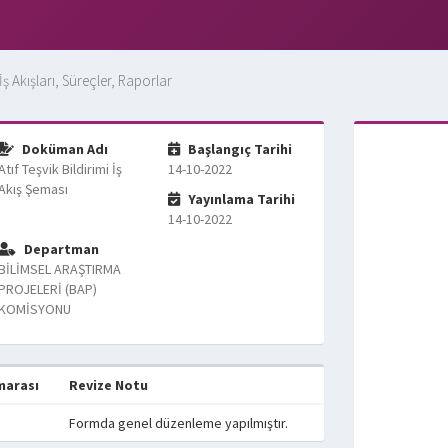
İş Akışları, Süreçler, Raporlar
Doküman Adı
Başlangıç Tarihi
Atıf Teşvik Bildirimi İş
14-10-2022
Akış Şeması
Yayınlama Tarihi
14-10-2022
Departman
BİLİMSEL ARAŞTIRMA
PROJELERİ (BAP)
KOMİSYONU
marası
Revize Notu
Formda genel düzenleme yapılmıştır.