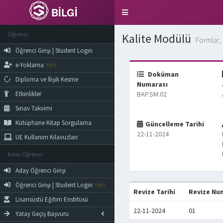
BİLGİ
Toggle
navigation
Öğrenci
Kalite Modülü
Formlar, 
Öğrenci Girişi | Student Login
e-Yoklama
Yeni
Doküman
Diploma ve İlişik Kesme
Numarası
Etkinlikler
BAP.SM.02
Sınav Takvimi
Kütüphane Kitap Sorgulama
Güncelleme Tarihi
22-11-2024
UE Kullanım Kılavuzları
Aday Öğrenci
Aday Öğrenci Girişi
Öğrenci Girişi | Student Login
Yeni
Revize Tarihi
Revize Nu
Lisansüstü Eğitim Enstitüsü
22-11-2024
01
Yatay Geçiş Başvuru