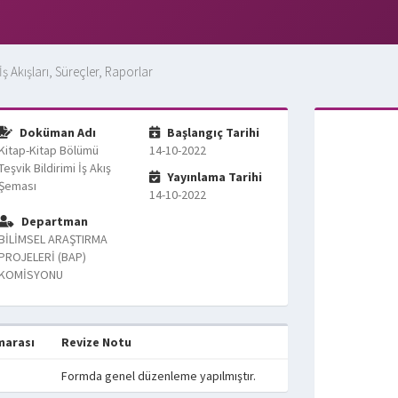
İş Akışları, Süreçler, Raporlar
Doküman Adı
Başlangıç Tarihi
Kitap-Kitap Bölümü
14-10-2022
Teşvik Bildirimi İş Akış
Yayınlama Tarihi
Şeması
14-10-2022
Departman
BİLİMSEL ARAŞTIRMA
PROJELERİ (BAP)
KOMİSYONU
marası
Revize Notu
Formda genel düzenleme yapılmıştır.