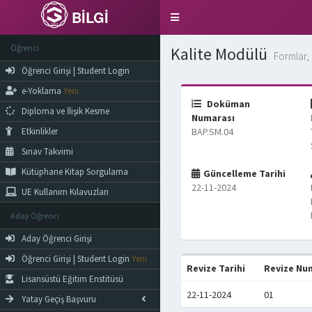
BİLGİ
Toggle
navigation
Öğrenci
Kalite Modülü
Formlar, 
Öğrenci Girişi | Student Login
e-Yoklama
Yeni
Doküman
Diploma ve İlişik Kesme
Numarası
Etkinlikler
BAP.SM.04
Sınav Takvimi
Kütüphane Kitap Sorgulama
Güncelleme Tarihi
22-11-2024
UE Kullanım Kılavuzları
Aday Öğrenci
Aday Öğrenci Girişi
Öğrenci Girişi | Student Login
Yeni
Revize Tarihi
Revize Nu
Lisansüstü Eğitim Enstitüsü
22-11-2024
01
Yatay Geçiş Başvuru