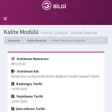
BİLGİ
Toggle
navigation
Kalite Modülü
Formlar, İş Akışları, Süreçler, Raporlar
Anasayfa
Kalite Süreçleri
Kalite Doküman Detayları
Doküman Numarası
BES.FR.02
Doküman Adı
Beslenme ve Diyetetik Bölüm Başkanı Günlük Vekalet Talebi
Başlangıç Tarihi
14-05-2025
Yayınlama Tarihi
14-05-2025
Güncelleme Tarihi