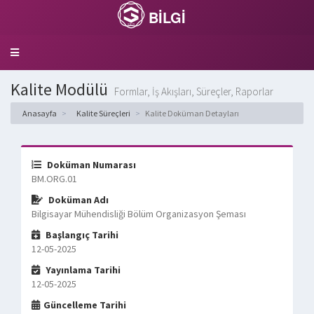
BİLGİ
Toggle
navigation
Kalite Modülü
Formlar, İş Akışları, Süreçler, Raporlar
Anasayfa
Kalite Süreçleri
Kalite Doküman Detayları
Doküman Numarası
BM.ORG.01
Doküman Adı
Bilgisayar Mühendisliği Bölüm Organizasyon Şeması
Başlangıç Tarihi
12-05-2025
Yayınlama Tarihi
12-05-2025
Güncelleme Tarihi