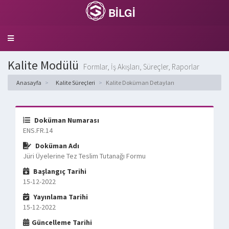
BİLGİ
Toggle
navigation
Kalite Modülü
Formlar, İş Akışları, Süreçler, Raporlar
Anasayfa
Kalite Süreçleri
Kalite Doküman Detayları
Doküman Numarası
ENS.FR.14
Doküman Adı
Jüri Üyelerine Tez Teslim Tutanağı Formu
Başlangıç Tarihi
15-12-2022
Yayınlama Tarihi
15-12-2022
Güncelleme Tarihi