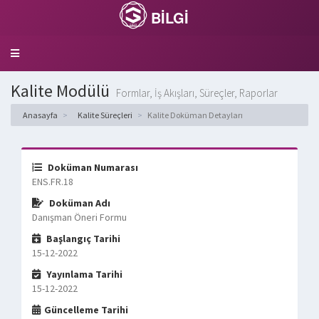
BİLGİ
Toggle
navigation
Kalite Modülü
Formlar, İş Akışları, Süreçler, Raporlar
Anasayfa
Kalite Süreçleri
Kalite Doküman Detayları
Doküman Numarası
ENS.FR.18
Doküman Adı
Danışman Öneri Formu
Başlangıç Tarihi
15-12-2022
Yayınlama Tarihi
15-12-2022
Güncelleme Tarihi