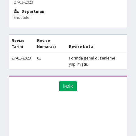
27-01-2023
Departman
Enstitüler
Revize
Revize
Tarihi
Numarası
Revize Notu
27-01-2023
01
Formda genel düzenleme
yapılmıştır.
İNDİR