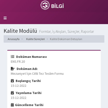
BİLGİ
Toggle
navigation
Kalite Modülü
Formlar, İş Akışları, Süreçler, Raporlar
Anasayfa
Kalite Süreçleri
Kalite Doküman Detayları
Doküman Numarası
ENS.FR.20
Doküman Adı
Mezuniyet İçin Ciltli Tez Teslim Formu
Başlangıç Tarihi
15-12-2022
Yayınlama Tarihi
15-12-2022
Güncelleme Tarihi