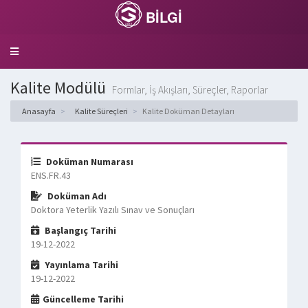
BİLGİ
Toggle
navigation
Kalite Modülü
Formlar, İş Akışları, Süreçler, Raporlar
Anasayfa
Kalite Süreçleri
Kalite Doküman Detayları
Doküman Numarası
ENS.FR.43
Doküman Adı
Doktora Yeterlik Yazılı Sınav ve Sonuçları
Başlangıç Tarihi
19-12-2022
Yayınlama Tarihi
19-12-2022
Güncelleme Tarihi