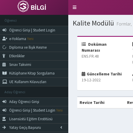
BİLGİ
Toggle
navigation
Öğrenci
Kalite Modülü
Formlar, 
Öğrenci Girişi | Student Login
e-Yoklama
Yeni
Doküman
Diploma ve İlişik Kesme
Numarası
Etkinlikler
ENS.FR.48
Sınav Takvimi
Kütüphane Kitap Sorgulama
Güncelleme Tarihi
19-12-2022
UE Kullanım Kılavuzları
Aday Öğrenci
Aday Öğrenci Girişi
Revize Tarihi
Re
Öğrenci Girişi | Student Login
Yeni
Lisansüstü Eğitim Enstitüsü
Yatay Geçiş Başvuru