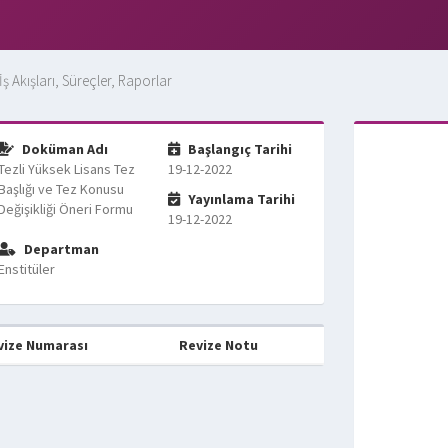
İş Akışları, Süreçler, Raporlar
Doküman Adı
Başlangıç Tarihi
Tezli Yüksek Lisans Tez
19-12-2022
Başlığı ve Tez Konusu
Yayınlama Tarihi
Değişikliği Öneri Formu
19-12-2022
Departman
Enstitüler
vize Numarası
Revize Notu