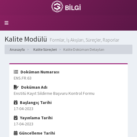
BİLGİ
Toggle
navigation
Kalite Modülü
Formlar, İş Akışları, Süreçler, Raporlar
Anasayfa
Kalite Süreçleri
Kalite Doküman Detayları
Doküman Numarası
ENS.FR.63
Doküman Adı
Enstitü Kayıt Sildirme Başvuru Kontrol Formu
Başlangıç Tarihi
17-04-2023
Yayınlama Tarihi
17-04-2023
Güncelleme Tarihi