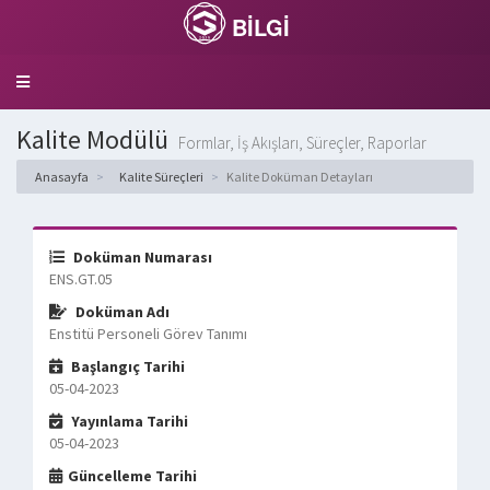
BİLGİ
Toggle
navigation
Kalite Modülü
Formlar, İş Akışları, Süreçler, Raporlar
Anasayfa
Kalite Süreçleri
Kalite Doküman Detayları
Doküman Numarası
ENS.GT.05
Doküman Adı
Enstitü Personeli Görev Tanımı
Başlangıç Tarihi
05-04-2023
Yayınlama Tarihi
05-04-2023
Güncelleme Tarihi