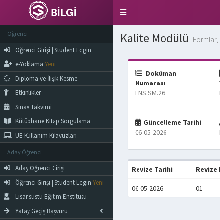
BİLGİ
Toggle
navigation
Öğrenci
Kalite Modülü
Formlar, 
Öğrenci Girişi | Student Login
e-Yoklama
Yeni
Doküman
Diploma ve İlişik Kesme
Numarası
Etkinlikler
ENS.SM.26
Sınav Takvimi
Kütüphane Kitap Sorgulama
Güncelleme Tarihi
06-05-2026
UE Kullanım Kılavuzları
Aday Öğrenci
Aday Öğrenci Girişi
Revize Tarihi
Revize
Öğrenci Girişi | Student Login
Yeni
06-05-2026
01
Lisansüstü Eğitim Enstitüsü
Yatay Geçiş Başvuru