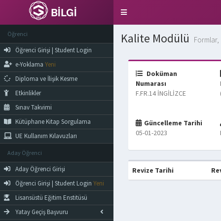
BİLGİ
Toggle
navigation
Öğrenci
Kalite Modülü
Formlar, 
Öğrenci Girişi | Student Login
e-Yoklama
Yeni
Doküman
Diploma ve İlişik Kesme
Numarası
Etkinlikler
F.FR.14 İNGİLİZCE
Sınav Takvimi
Kütüphane Kitap Sorgulama
Güncelleme Tarihi
05-01-2023
UE Kullanım Kılavuzları
Aday Öğrenci
Aday Öğrenci Girişi
Revize Tarihi
Re
Öğrenci Girişi | Student Login
Yeni
Lisansüstü Eğitim Enstitüsü
Yatay Geçiş Başvuru