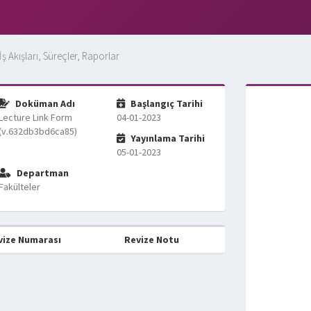
İş Akışları, Süreçler, Raporlar
Doküman Adı
Başlangıç Tarihi
Lecture Link Form
04-01-2023
(v.632db3bd6ca85)
Yayınlama Tarihi
05-01-2023
Departman
Fakülteler
vize Numarası
Revize Notu