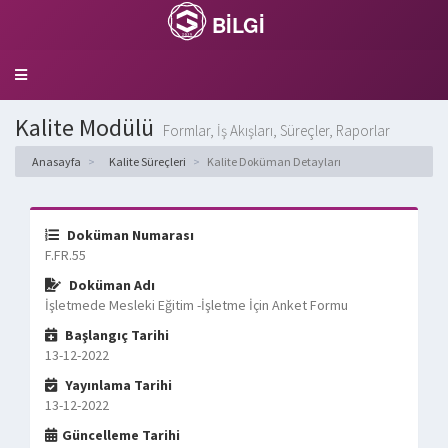
BİLGİ
Toggle
navigation
Kalite Modülü
Formlar, İş Akışları, Süreçler, Raporlar
Anasayfa
Kalite Süreçleri
Kalite Doküman Detayları
Doküman Numarası
F.FR.55
Doküman Adı
İşletmede Mesleki Eğitim -İşletme İçin Anket Formu
Başlangıç Tarihi
13-12-2022
Yayınlama Tarihi
13-12-2022
Güncelleme Tarihi