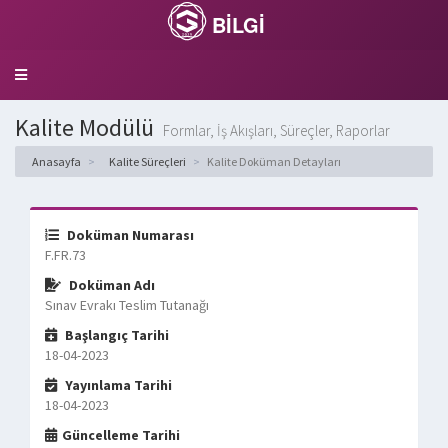
BİLGİ
Toggle
navigation
Kalite Modülü
Formlar, İş Akışları, Süreçler, Raporlar
Anasayfa
Kalite Süreçleri
Kalite Doküman Detayları
Doküman Numarası
F.FR.73
Doküman Adı
Sınav Evrakı Teslim Tutanağı
Başlangıç Tarihi
18-04-2023
Yayınlama Tarihi
18-04-2023
Güncelleme Tarihi