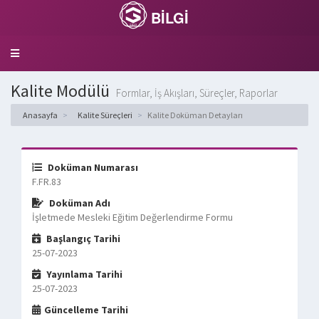
BİLGİ
Toggle
navigation
Kalite Modülü
Formlar, İş Akışları, Süreçler, Raporlar
Anasayfa
Kalite Süreçleri
Kalite Doküman Detayları
Doküman Numarası
F.FR.83
Doküman Adı
İşletmede Mesleki Eğitim Değerlendirme Formu
Başlangıç Tarihi
25-07-2023
Yayınlama Tarihi
25-07-2023
Güncelleme Tarihi