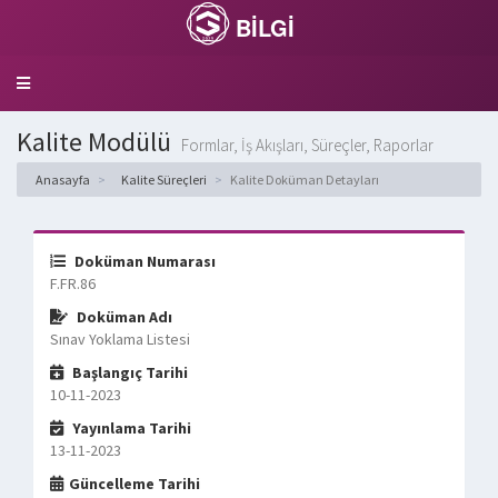
BİLGİ
Toggle
navigation
Kalite Modülü
Formlar, İş Akışları, Süreçler, Raporlar
Anasayfa
Kalite Süreçleri
Kalite Doküman Detayları
Doküman Numarası
F.FR.86
Doküman Adı
Sınav Yoklama Listesi
Başlangıç Tarihi
10-11-2023
Yayınlama Tarihi
13-11-2023
Güncelleme Tarihi