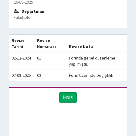
26-09-2025
Departman
Fakülteler
Revize
Revize
Tarihi
Numarası
Revize Notu
02-12-2024
01
Formda genel düzenleme
yapılmıştır.
07-08-2025
02
Form Üzerinde Değişiklik
İNDİR