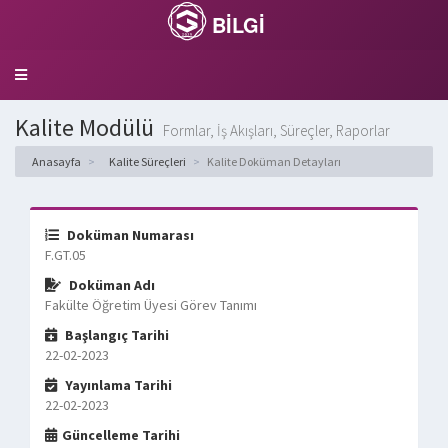
BİLGİ
Toggle
navigation
Kalite Modülü
Formlar, İş Akışları, Süreçler, Raporlar
Anasayfa
Kalite Süreçleri
Kalite Doküman Detayları
Doküman Numarası
F.GT.05
Doküman Adı
Fakülte Öğretim Üyesi Görev Tanımı
Başlangıç Tarihi
22-02-2023
Yayınlama Tarihi
22-02-2023
Güncelleme Tarihi