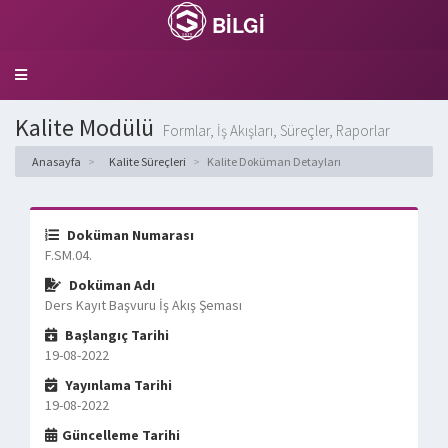
BİLGİ
Toggle
navigation
Kalite Modülü
Formlar, İş Akışları, Süreçler, Raporlar
Anasayfa
Kalite Süreçleri
Kalite Doküman Detayları
Doküman Numarası
F.SM.04.
Doküman Adı
Ders Kayıt Başvuru İş Akış Şeması
Başlangıç Tarihi
19-08-2022
Yayınlama Tarihi
19-08-2022
Güncelleme Tarihi