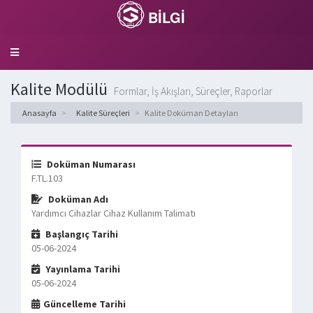
BİLGİ
Toggle
navigation
Kalite Modülü
Formlar, İş Akışları, Süreçler, Raporlar
Anasayfa
Kalite Süreçleri
Kalite Doküman Detayları
Doküman Numarası
F.TL.103
Doküman Adı
Yardımcı Cihazlar Cihaz Kullanım Talimatı
Başlangıç Tarihi
05-06-2024
Yayınlama Tarihi
05-06-2024
Güncelleme Tarihi