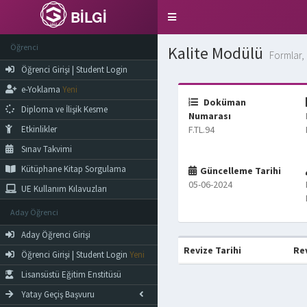
BİLGİ
Toggle
navigation
Öğrenci
Kalite Modülü
Formlar, 
Öğrenci Girişi | Student Login
e-Yoklama
Yeni
Doküman
Diploma ve İlişik Kesme
Numarası
Etkinlikler
F.TL.94
Sınav Takvimi
Kütüphane Kitap Sorgulama
Güncelleme Tarihi
05-06-2024
UE Kullanım Kılavuzları
Aday Öğrenci
Aday Öğrenci Girişi
Revize Tarihi
Re
Öğrenci Girişi | Student Login
Yeni
Lisansüstü Eğitim Enstitüsü
Yatay Geçiş Başvuru