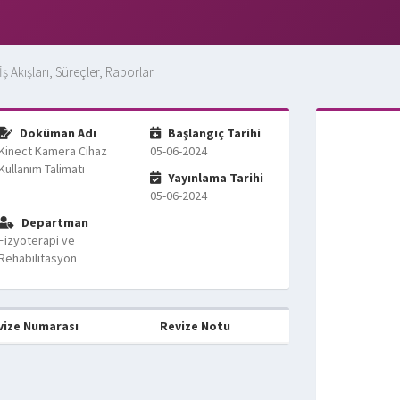
İş Akışları, Süreçler, Raporlar
Doküman Adı
Başlangıç Tarihi
Kinect Kamera Cihaz
05-06-2024
Kullanım Talimatı
Yayınlama Tarihi
05-06-2024
Departman
Fizyoterapi ve
Rehabilitasyon
vize Numarası
Revize Notu