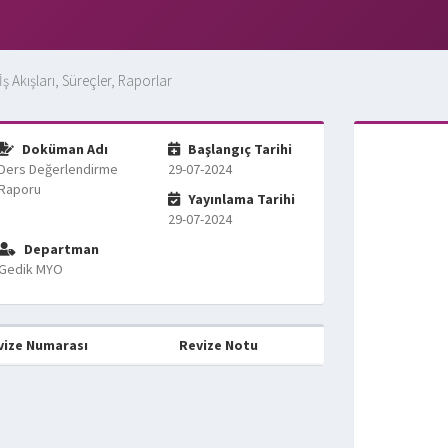
İş Akışları, Süreçler, Raporlar
Doküman Adı
Başlangıç Tarihi
Ders Değerlendirme
29-07-2024
Raporu
Yayınlama Tarihi
29-07-2024
Departman
Gedik MYO
vize Numarası
Revize Notu