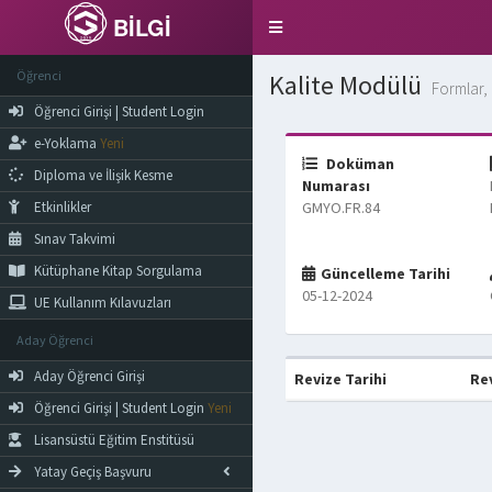
BİLGİ
Toggle
navigation
Öğrenci
Kalite Modülü
Formlar, 
Öğrenci Girişi | Student Login
e-Yoklama
Yeni
Doküman
Diploma ve İlişik Kesme
Numarası
Etkinlikler
GMYO.FR.84
Sınav Takvimi
Kütüphane Kitap Sorgulama
Güncelleme Tarihi
05-12-2024
UE Kullanım Kılavuzları
Aday Öğrenci
Aday Öğrenci Girişi
Revize Tarihi
Re
Öğrenci Girişi | Student Login
Yeni
Lisansüstü Eğitim Enstitüsü
Yatay Geçiş Başvuru