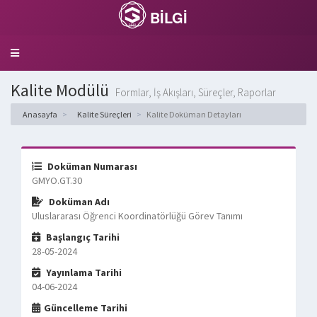
BİLGİ
Toggle
navigation
Kalite Modülü
Formlar, İş Akışları, Süreçler, Raporlar
Anasayfa
Kalite Süreçleri
Kalite Doküman Detayları
Doküman Numarası
GMYO.GT.30
Doküman Adı
Uluslararası Öğrenci Koordinatörlüğü Görev Tanımı
Başlangıç Tarihi
28-05-2024
Yayınlama Tarihi
04-06-2024
Güncelleme Tarihi