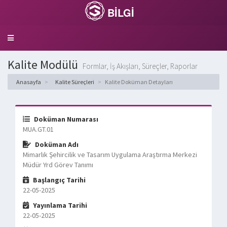
BİLGİ
Toggle
navigation
Kalite Modülü
Formlar, İş Akışları, Süreçler, Raporlar
Anasayfa
Kalite Süreçleri
Kalite Doküman Detayları
Doküman Numarası
MUA.GT.01
Doküman Adı
Mimarlık Şehircilik ve Tasarım Uygulama Araştırma Merkezi
Müdür Yrd Görev Tanımı
Başlangıç Tarihi
22-05-2025
Yayınlama Tarihi
22-05-2025