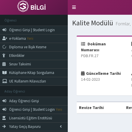
BİLGİ
Toggle
navigation
Öğrenci
Kalite Modülü
Formlar, 
Öğrenci Girişi | Student Login
e-Yoklama
Yeni
Doküman
Diploma ve İlişik Kesme
Numarası
Etkinlikler
PDB.FR.27
Sınav Takvimi
Kütüphane Kitap Sorgulama
Güncelleme Tarihi
14-02-2023
UE Kullanım Kılavuzları
Aday Öğrenci
Aday Öğrenci Girişi
Revize Tarihi
Re
Öğrenci Girişi | Student Login
Yeni
Lisansüstü Eğitim Enstitüsü
Yatay Geçiş Başvuru