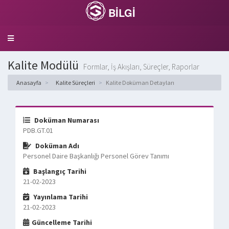
BİLGİ
Toggle
navigation
Kalite Modülü
Formlar, İş Akışları, Süreçler, Raporlar
Anasayfa
Kalite Süreçleri
Kalite Doküman Detayları
Doküman Numarası
PDB.GT.01
Doküman Adı
Personel Daire Başkanlığı Personel Görev Tanımı
Başlangıç Tarihi
21-02-2023
Yayınlama Tarihi
21-02-2023
Güncelleme Tarihi