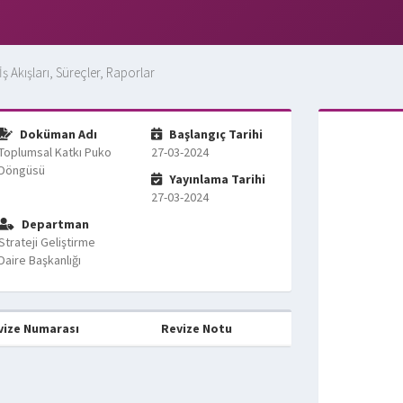
İş Akışları, Süreçler, Raporlar
Doküman Adı
Başlangıç Tarihi
Toplumsal Katkı Puko
27-03-2024
Döngüsü
Yayınlama Tarihi
27-03-2024
Departman
Strateji Geliştirme
Daire Başkanlığı
vize Numarası
Revize Notu