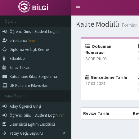
BİLGİ
Toggle
navigation
Öğrenci
Kalite Modülü
Formlar, 
Öğrenci Girişi | Student Login
e-Yoklama
Yeni
Doküman
Diploma ve İlişik Kesme
Numarası
Etkinlikler
SGDB.PK.03
Sınav Takvimi
Kütüphane Kitap Sorgulama
Güncelleme Tarihi
27-03-2024
UE Kullanım Kılavuzları
Aday Öğrenci
Aday Öğrenci Girişi
Revize Tarihi
Re
Öğrenci Girişi | Student Login
Yeni
Lisansüstü Eğitim Enstitüsü
Yatay Geçiş Başvuru