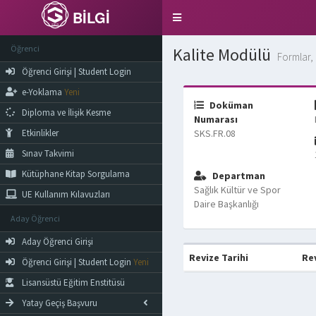
BİLGİ
Toggle
navigation
Öğrenci
Kalite Modülü
Formlar, 
Öğrenci Girişi | Student Login
e-Yoklama
Yeni
Doküman
Diploma ve İlişik Kesme
Numarası
Etkinlikler
SKS.FR.08
Sınav Takvimi
Kütüphane Kitap Sorgulama
Departman
Sağlık Kültür ve Spor
UE Kullanım Kılavuzları
Daire Başkanlığı
Aday Öğrenci
Aday Öğrenci Girişi
Revize Tarihi
Re
Öğrenci Girişi | Student Login
Yeni
Lisansüstü Eğitim Enstitüsü
Yatay Geçiş Başvuru