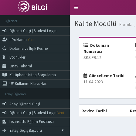
BİLGİ
Toggle
navigation
Öğrenci
Kalite Modülü
Formlar, 
Öğrenci Girişi | Student Login
e-Yoklama
Yeni
Doküman
Diploma ve İlişik Kesme
Numarası
Etkinlikler
SKS.FR.12
Sınav Takvimi
Kütüphane Kitap Sorgulama
Güncelleme Tarihi
11-04-2023
UE Kullanım Kılavuzları
Aday Öğrenci
Aday Öğrenci Girişi
Revize Tarihi
Re
Öğrenci Girişi | Student Login
Yeni
Lisansüstü Eğitim Enstitüsü
Yatay Geçiş Başvuru