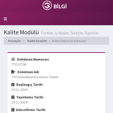
BİLGİ
Toggle
navigation
Kalite Modülü
Formlar, İş Akışları, Süreçler, Raporlar
Anasayfa
Kalite Süreçleri
Kalite Doküman Detayları
Doküman Numarası
TTO.GT.06
Doküman Adı
TTO Koordinatörü Görev Tanımı
Başlangıç Tarihi
19-11-2024
Yayınlama Tarihi
19-11-2024
Güncelleme Tarihi