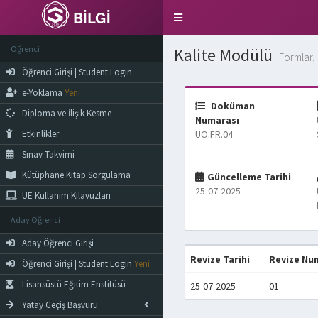
BİLGİ
Toggle
navigation
Öğrenci
Kalite Modülü
Formlar, 
Öğrenci Girişi | Student Login
e-Yoklama
Yeni
Doküman
Diploma ve İlişik Kesme
Numarası
Etkinlikler
UO.FR.04
Sınav Takvimi
Kütüphane Kitap Sorgulama
Güncelleme Tarihi
25-07-2025
UE Kullanım Kılavuzları
Aday Öğrenci
Aday Öğrenci Girişi
Revize Tarihi
Revize Nu
Öğrenci Girişi | Student Login
Yeni
Lisansüstü Eğitim Enstitüsü
25-07-2025
01
Yatay Geçiş Başvuru