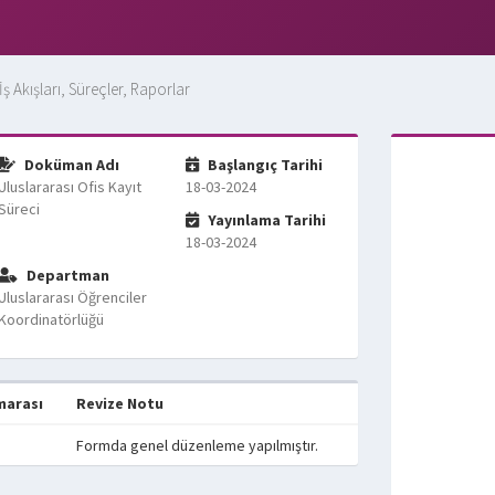
İş Akışları, Süreçler, Raporlar
Doküman Adı
Başlangıç Tarihi
Uluslararası Ofis Kayıt
18-03-2024
Süreci
Yayınlama Tarihi
18-03-2024
Departman
Uluslararası Öğrenciler
Koordinatörlüğü
marası
Revize Notu
Formda genel düzenleme yapılmıştır.