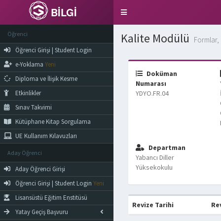
BİLGİ
Toggle
navigation
Öğrenci
Kalite Modülü
Formlar, 
Öğrenci Girişi | Student Login
e-Yoklama
Yeni
Doküman
Diploma ve İlişik Kesme
Numarası
Etkinlikler
YDYO.FR.04
Sınav Takvimi
Kütüphane Kitap Sorgulama
UE Kullanım Kılavuzları
Departman
Aday Öğrenci
Yabancı Diller
Yüksekokulu
Aday Öğrenci Girişi
Öğrenci Girişi | Student Login
Yeni
Lisansüstü Eğitim Enstitüsü
Revize Tarihi
Re
Yatay Geçiş Başvuru