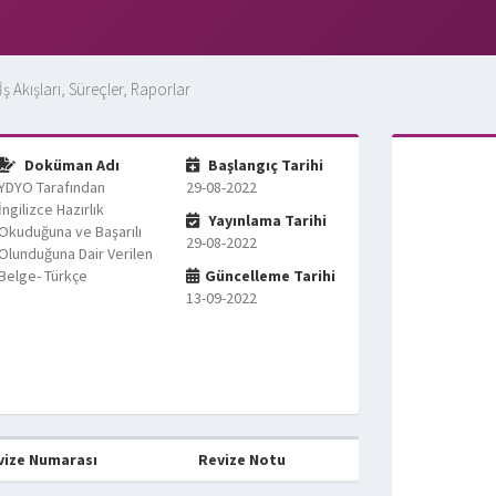
İş Akışları, Süreçler, Raporlar
Doküman Adı
Başlangıç Tarihi
YDYO Tarafından
29-08-2022
İngilizce Hazırlık
Yayınlama Tarihi
Okuduğuna ve Başarılı
29-08-2022
Olunduğuna Dair Verilen
Belge- Türkçe
Güncelleme Tarihi
13-09-2022
vize Numarası
Revize Notu