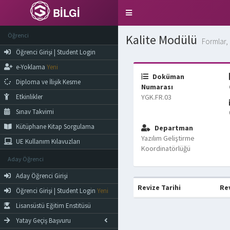
BİLGİ
Toggle
navigation
Öğrenci
Kalite Modülü
Formlar, 
Öğrenci Girişi | Student Login
e-Yoklama
Yeni
Doküman
Diploma ve İlişik Kesme
Numarası
Etkinlikler
YGK.FR.03
Sınav Takvimi
Kütüphane Kitap Sorgulama
Departman
Yazılım Geliştirme
UE Kullanım Kılavuzları
Koordinatörlüğü
Aday Öğrenci
Aday Öğrenci Girişi
Revize Tarihi
Re
Öğrenci Girişi | Student Login
Yeni
Lisansüstü Eğitim Enstitüsü
Yatay Geçiş Başvuru